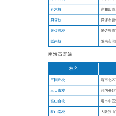
春木校
岸和田市八
貝塚校
貝塚市畠中
泉佐野校
泉佐野市市
阪南校
阪南市黒田
南海高野線
校名
三国丘校
堺市北区
三日市校
河内長野市
宮山台校
堺市中区深
狭山南校
大阪狭山市