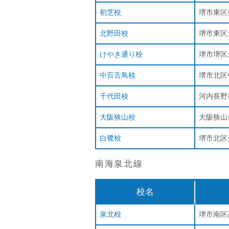
初芝校
堺市東区日
北野田校
堺市東区大
けやき通り校
堺市堺区北
中百舌鳥校
堺市北区
千代田校
河内長野市
大阪狭山校
大阪狭山市
白鷺校
堺市北区金
南海泉北線
校名
泉北校
堺市南区高