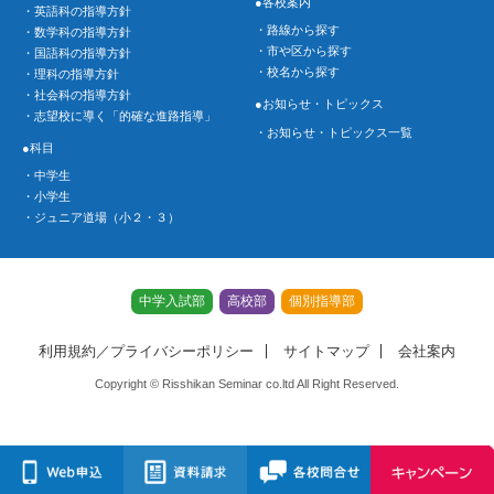
●各校案内
・英語科の指導方針
・路線から探す
・数学科の指導方針
・市や区から探す
・国語科の指導方針
・校名から探す
・理科の指導方針
・社会科の指導方針
●お知らせ・トピックス
・志望校に導く「的確な進路指導」
・お知らせ・トピックス一覧
●科目
・中学生
・小学生
・ジュニア道場（小２・３）
中学入試部
高校部
個別指導部
利用規約／プライバシーポリシー
サイトマップ
会社案内
Copyright © Risshikan Seminar co.ltd All Right Reserved.