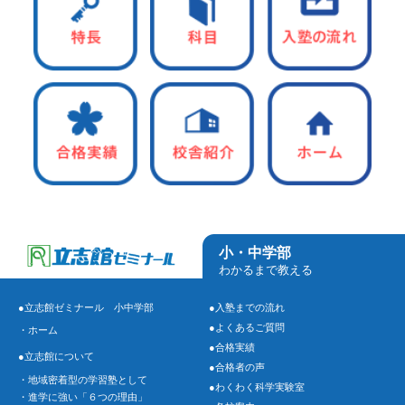
小・中学部
わかるまで教える
●立志館ゼミナール 小中学部
●入塾までの流れ
●よくあるご質問
・ホーム
●合格実績
●立志館について
●合格者の声
・地域密着型の学習塾として
●わくわく科学実験室
・進学に強い「６つの理由」