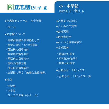
小・中学部
わかるまで教える
●立志館ゼミナール 小中学部
●入塾までの流れ
●よくあるご質問
・ホーム
●合格実績
●立志館について
●合格者の声
・地域密着型の学習塾として
●わくわく科学実験室
・進学に強い「６つの理由」
●各校案内
・英語科の指導方針
・路線から探す
・数学科の指導方針
・市や区から探す
・国語科の指導方針
・校名から探す
・理科の指導方針
・社会科の指導方針
●お知らせ・トピックス
・志望校に導く「的確な進路指導」
・お知らせ・トピックス一覧
●科目
・中学生
・小学生
・ジュニア道場（小２・３）