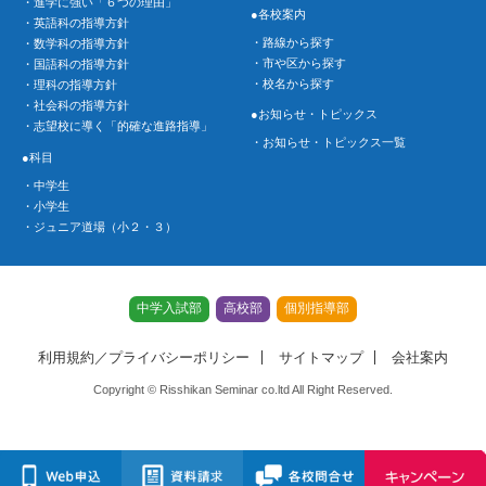
・進学に強い「６つの理由」
●各校案内
・英語科の指導方針
・路線から探す
・数学科の指導方針
・市や区から探す
・国語科の指導方針
・校名から探す
・理科の指導方針
・社会科の指導方針
●お知らせ・トピックス
・志望校に導く「的確な進路指導」
・お知らせ・トピックス一覧
●科目
・中学生
・小学生
・ジュニア道場（小２・３）
中学入試部
高校部
個別指導部
利用規約／プライバシーポリシー
サイトマップ
会社案内
Copyright © Risshikan Seminar co.ltd All Right Reserved.