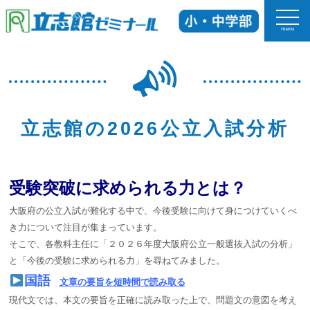
menu
ホーム
立志館の特長
立志館の2026公立入試分析
科目
受験突破に求められる力とは？
入塾までの流れ
大阪府の公立入試が難化する中で、今後受験に向けて身につけていくべ
校舎紹介
き力について注目が集まっています。
そこで、各教科主任に「２０２６年度大阪府公立一般選抜入試の分析」
と「今後の受験に求められる力」を尋ねてみました。
よくあるご質問
国語
文章の要旨を短時間で読み取る
現代文では、本文の要旨を正確に読み取った上で、問題文の意図を考え
お知らせ