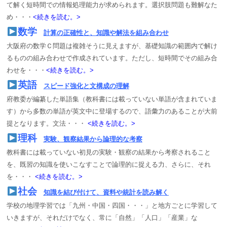
て解く短時間での情報処理能力が求められます。選択肢問題も難解なた
め・・・
<続きを読む。>
合格実績
数学
計算の正確性と、知識や解法を組み合わせ
大阪府の数学Ｃ問題は複雑そうに見えますが、基礎知識の範囲内で解け
ジュニア道場
るものの組み合わせで作成されています。ただし、短時間でその組み合
わせを・・・
<続きを読む。>
英語
スピード強化と文構成の理解
府教委が編纂した単語集（教科書には載っていない単語が含まれていま
す）から多数の単語が英文中に登場するので、語彙力のあることが大前
提となります。文法・・・
<続きを読む。>
理科
実験、観察結果から論理的な考察
教科書には載っていない初見の実験・観察の結果から考察されること
を、既習の知識を使いこなすことで論理的に捉える力、さらに、それ
を・・・
<続きを読む。>
社会
知識を結び付けて、資料や統計を読み解く
学校の地理学習では「九州・中国・四国・・・」と地方ごとに学習して
いきますが、それだけでなく、常に「自然」「人口」「産業」な