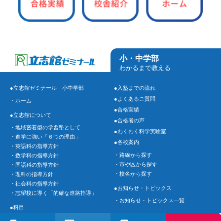
小・中学部
わかるまで教える
●立志館ゼミナール 小中学部
●入塾までの流れ
●よくあるご質問
・ホーム
●合格実績
●立志館について
●合格者の声
・地域密着型の学習塾として
●わくわく科学実験室
・進学に強い「６つの理由」
●各校案内
・英語科の指導方針
・路線から探す
・数学科の指導方針
・市や区から探す
・国語科の指導方針
・校名から探す
・理科の指導方針
・社会科の指導方針
●お知らせ・トピックス
・志望校に導く「的確な進路指導」
・お知らせ・トピックス一覧
●科目
・中学生