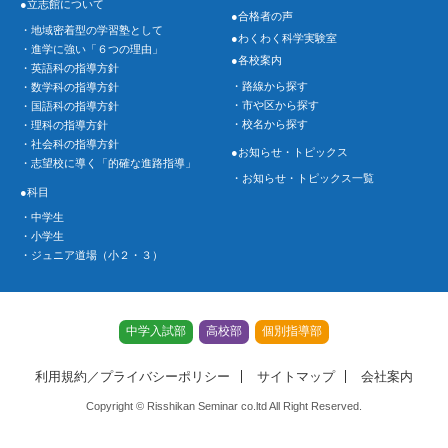
●立志館について
●合格者の声
・地域密着型の学習塾として
●わくわく科学実験室
・進学に強い「６つの理由」
●各校案内
・英語科の指導方針
・路線から探す
・数学科の指導方針
・市や区から探す
・国語科の指導方針
・校名から探す
・理科の指導方針
・社会科の指導方針
●お知らせ・トピックス
・志望校に導く「的確な進路指導」
・お知らせ・トピックス一覧
●科目
・中学生
・小学生
・ジュニア道場（小２・３）
中学入試部
高校部
個別指導部
利用規約／プライバシーポリシー
サイトマップ
会社案内
Copyright © Risshikan Seminar co.ltd All Right Reserved.