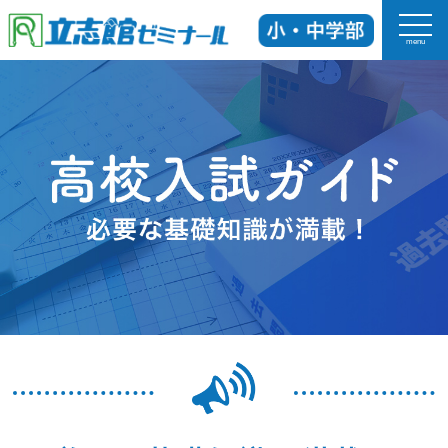
menu
ホーム
立志館の特長
科目
入塾までの流れ
校舎紹介
よくあるご質問
お知らせ