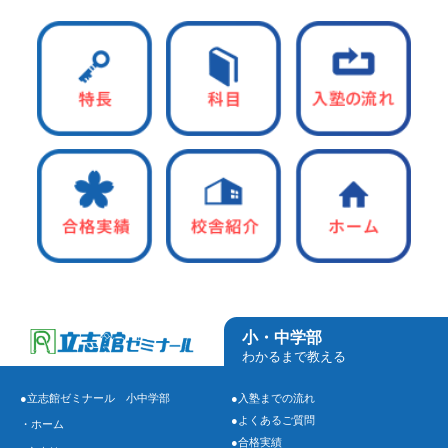
小・中学部
わかるまで教える
●立志館ゼミナール 小中学部
●入塾までの流れ
●よくあるご質問
・ホーム
●合格実績