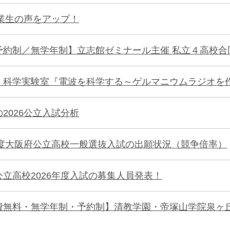
卒業生の声をアップ！
予約制／無学年制】立志館ゼミナール主催 私立４高校合
く科学実験室『電波を科学する～ゲルマニウムラジオを
2026公立入試分析
6年度大阪府公立高校一般選抜入試の出願状況（競争倍率）
公立高校2026年度入試の募集人員発表！
費無料・無学年制・予約制】清教学園・帝塚山学院泉ヶ