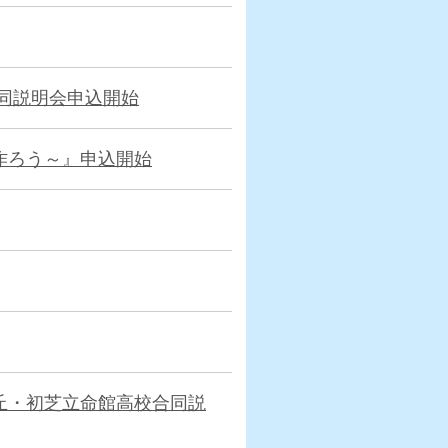
同説明会申込開始
作ろう～』申込開始
丘・初芝立命館高校合同説