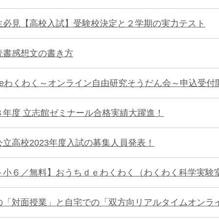
生必見【高校入試】受験校決定と２学期の実力テスト
読書感想文の書き方
deわくわく～オンライン自由研究そうだん会～申込受付
３年度 立志館ゼミナール合格実績大躍進！
公立高校2023年度入試の募集人員発表！
～小６／無料】おうちｄｅわくわく（わくわく科学実験
の「対面授業」と自宅での「双方向リアルタイムオンラ