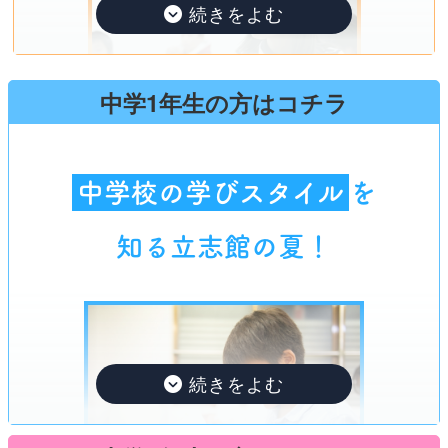
中学1年生の方はコチラ
小学生から塾は早い？
中学校の学びスタイル
を
いいえ、わからないを残さない＝高校受験へ
の近道です
知る立志館の夏！
「
中学受験を考えているわけではないのに、小
んじゃない？」とお考えの保
学生から塾は早い
護者の方は多いように思います。
特に、小3までは算数が得意！というお子さまも
多いので、保護者の方も安心しがちです。
でも本当に問題なのは、その後なのです。