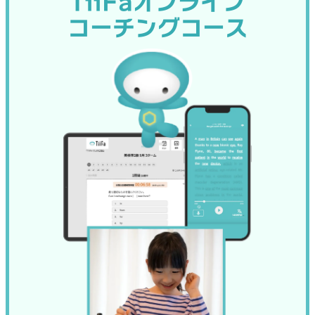
TiiFaオンライン
▶ 早く本番が来るので、早い時期からしっか
中学校では、先にあるテストに向けて、
自分でや
コーチングコース
大阪府公立高校入試改正のポイン
り準備が必要になります。
るべきことを小分けに計画的に進めていく、前に
② 各学校が独自に生徒を選べる「学校特色
を
習ったことを定期的に復習することができる力
ト
三国丘高校合格
枠」ができる
持つお子さまが強いということができます。
各高校は、最大50％までを 学校ごとのやり方
伊藤 遥人
「もしかしたら、つまずいているのではない
で選抜できます。（生徒は「学校特色枠」で受
さん
か？」と少しでも思った今こそが、変化するタイ
験するか希望できる）
（堺市立庭代台中学校）
立志館では、仕組みや本質を理
ミングです。
例えば…
解しながら、計画的に学ぶスタイルを提供
し
• 英語を重視する高校
英検
対策がとても手厚かった！
®
ていきます。
• 理数を重視する高校
大阪府は、令和10年度（2028年度）から公立
英検
2級対策がとても手厚く、一次試験ではライテ
®
• 面接や作文を実施する高校
高校の入試制度を改正すると発表しました。
ィングの書き方や添削、二次試験では面接練習な
▶ 高校ごとに必要な力が違うので、志望校に
「
」「
ど、先生方の指導で多くの力を伸ばすことができま
何がどう変わるのか
どんな準備が必要
合わせた対策がより大切になります。
した。先生が大阪マラソンに出たときも生徒のこと
」をまとめてみましょう。
なのか
令和10年度から変わる！
を思って完走したという話がよく印象に残っていま
③ 英語資格のルールが変わる
① 入試日程が１回にまとまり、時期が早くな
す。熱い想いで指導してくださる先生方にいつしか
大阪府公立高校入試改正のポイン
英検の点数換算（読替率）が変わります。
る
合格して感謝を伝えようと思うようになりました。
• 英検1級・準1級 → 90％扱い
これまで複数あった入試日程が １つに統一 さ
ト
６年間通った立志館は、僕にとって家族のように親