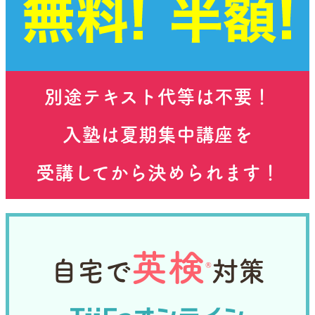
これこそが、
難化する高校入試を突破するカギ
ことを知らずに、中３の夏を漫然と過ごしてしま
② 計画的に学ぶスタイル
立高校入試改正のポイント
であるとも言えます。
うと、後で苦しむことになってしまいがちです。
よくこの時期、保護者の方から「小学校のころは
始めるなら、”わからないの入口”にいる今で
テストの点数もよかったんですけど」という相談
す！
中３夏期集中講座の
を受けます。
小学生のうちから塾に通い、しっかりと基礎を
別途テキスト代等は不要！
カリキュラム
小学校のころは、毎日の宿題が小分けに与えられ
身につけることが、高校受験突破の第一歩とな
ていて、毎日の学習リズムも保てますし、テスト
っていることがおわかりいただけましたでしょ
入塾は夏期集中講座を
も単元ごとに実施されるので、習ったあとにすぐ
うか？
は、各教科１２講座を設
立志館の夏期集中講座
大阪府は、令和10年度（2028年度）から公立
実施されるからこそ高得点をとりやすいという仕
「ちょっと難しいな…」と思い始めている
受講してから決められます！
置。中１・２年の重要単元を総復習した上で、学
高校の入試制度を改正すると発表しました。
組みになっています。
今のタイミングだからこそ、習い時
なので
習した内容が実際テストではどのような形で出題
「
」「
何がどう変わるのか
どんな準備が必要な
す。
されるのか、
基礎から応用までを網羅したカリキ
」をまとめてみましょう。
のか
一方、中学生になると、定期テストの範囲は広
将来を見すえた学習は、小学生のうちから始ま
で、夏明けの
ュラム
実力テストや本番の入試を突
① 入試日程が１回にまとまり、時期が早くな
く、数か月前に学習したことをもう忘れていると
っています。
。
破する力を養っていきます
る
いうことも少なくありません。しかも、毎日の宿
英検
自宅で
対策
®
これまで複数あった入試日程が １つに統一 さ
題が割り当てられていないため、テスト前に発表
れます。さらに、入試の日程が 3月上旬に早ま
されるワークなどの提出物の多さにてんてこ舞い
合格者の声
ります。
になるお子さまも多いようです。
令和10年度から変わる！