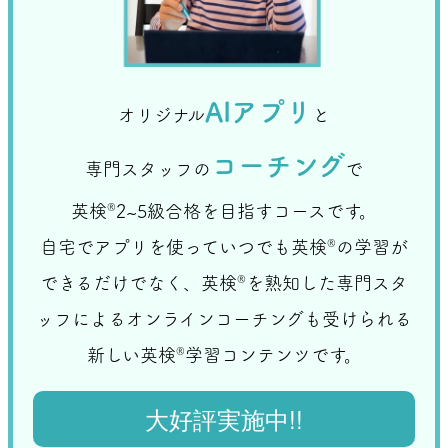
• 英検2級 → 70％扱い
しく接してくれる第二の家のような存在です！
れます。さらに、入試の日程が 3月上旬に早
▶ 「得点換算される英語資格を取得していれ
まります。
ば入試で有利になる」ということはこれまでと
▶ 早く本番が来るので、早い時期からしっか
変わりません。
り準備が必要になります。
北野高校合格
AIアプリ
④ 第2志望校も出願できる（条件あり）
オリジナル
と
② 各学校が独自に生徒を選べる「学校特色
第1志望校が定員割れしている場合に限り、第2
枠」ができる
細川 亜瑚
コーチング
さん
志望校への出願 ができるようになります。
専門スタッフの
で
各高校は、最大50％までを 学校ごとのやり方
大阪府は、令和10年度（2028年度）から公立
▶ 公立高校受験のチャンスが増えます。
で選抜できます。（生徒は「学校特色枠」で
（堺市立金岡南中学校）
高校の入試制度を改正すると発表しました。
英検
®
2~5級合格を目指すコースです。
早期の受験準備が重要に
受験するか希望できる）
「
」「
何がどう変わるのか
どんな準備が必要な
実際の入試さながらのV特訓講座！
大阪府では高校授業料が無償化されているた
自宅でアプリを使っていつでも英検
®
の学習が
例えば…
」をまとめてみましょう。
のか
め、その分、教育費を学習塾に充てて、 小学
• 英語を重視する高校
できるだけでなく、英検
®
を熟知した専門スタ
選抜V特訓講座では、同じ学力くらいの知らない同級
① 入試日程が１回にまとまり、時期が早くな
生・中学生のうちから塾で準備を始める家庭が
• 理数を重視する高校
生と同じ教室で授業を受けるので、実際の入試と同
る
ッフによるオンラインコーチングも受けられる
増えています。
じ気持ちで心地よい緊張感で取り組めました。ま
• 面接や作文を実施する高校
これまで複数あった入試日程が １つに統一 さ
た、周りと比べて自分のできていないところを把握
▶ 特色枠を見据えた学習対策や英検対策な
新しい英検
®
学習コンテンツです。
▶ 高校ごとに必要な力が違うので、志望校に
れます。さらに、入試の日程が 3月上旬に早ま
することができるので、弱点を補強するのに役立ち
ど、早いスタートが合格の鍵になるでしょう。
合わせた対策がより大切になります。
ります。
ました。先生がとことん手厚いサポートをしてくだ
大好評実施中!!
③ 英語資格のルールが変わる
さり、その上で、勉強面以外でも生徒とたくさんコ
▶ 早く本番が来るので、早い時期からしっか
ミュニケーションをとってくださるところは、他の
英検の点数換算（読替率）が変わります。