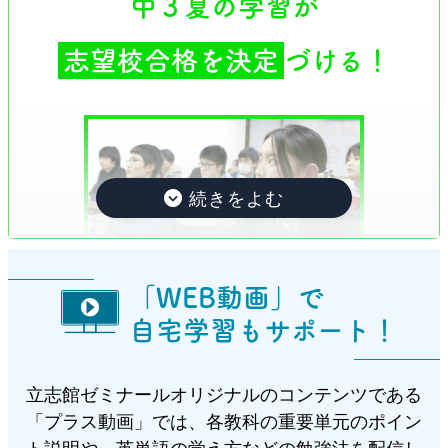
中３夏の学習が
その要因は、小学校と中学校の学びスタイルの違
問題の出題割合について
がっていくのかわからないという方もいらっし
いにあると思われます。
ゃいますよね。
志望校合格を決定
づける！
この時期になると、「受験勉強に本腰を入れるの
では、算数・数学を例に、実際の問題を見てみ
は、中３からでも大丈夫ですよね。クラブを引退
ましょう。
してからでも間に合いますか？」という質問を保
護者の方からよくされます。
結論から言うと、中３からでは間に合わなくなる
ケースがとても多いです。
その理由のひとつは、入試問題の各学年の出題割
合にあります。
「WEB動画」で
たとえば、昨春の大阪公立入試の理科の問題を見
自宅学習もサポート！
① 仕組みを学ぶスタイル
てみましょう。
中３の夏が最も重要と言われるのはなぜ？大阪
上の問題は、大阪府公立高校入試（数学C問
小学校から中学校に上がると、
府の入試の仕組みについて。
仕組みや知識の学
題）で出題された問題です。
立志館ゼミナールオリジナルのコンテンツである
。
習量が格段に増えます
「プラス動画」では、各教科の重要単元のポイン
「夏を制する者は受験を制す」という言葉をよく
相似の証明は入試に頻出の問題で、
「錯角」
ト説明や、英単語の覚え方などの勉強法を配信し