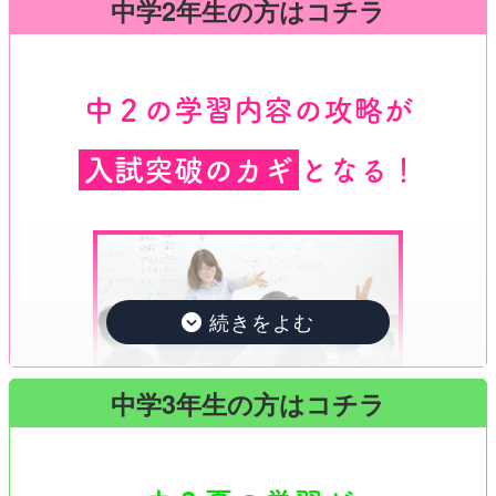
中学2年生の方はコチラ
「小３あたりまで勉強が得意だと思っていた子
どもが、
小４・小５あたりで、急につまずき始
１学期の期末テストで思うように点数がとれな
」という声を本当によく耳にします。
めた
中２の学習内容の攻略が
かった！
しかし、子どもが難しいと感じ始めていること
小学校のときはもっとできていたのに！
入試突破のカギ
となる！
を、そのときにはなかなか気づかないもので
中学生に進学し、怒涛の１学期が終了しました。
す。時間が経ってから、突然「あれ？どこから
生活の変化や部活動にも慣れ、中学校の生活にも
つまずいていたんだろう？」と気づき、立志館
慣れてきたころだろうと思います。
に相談に来られます。このようなケースは、発
見が遅くなるほど、勉強嫌いに傾いていること
この時期に、「
小学校のときはもっとテストも取
も少なくありません。
れていたのに、１学期の期末テストであまり得点
できてなかった。ウチの子は大丈夫なのだろう
「
早期発見！早いうちに知識の本質をしっかり
中学3年生の方はコチラ
」と入塾の相談を受けることが多くなりま
か？
」これこそが、この夏、お子
理解させておく！
す。たしかに、ウチの子もそうだなあと思われる
さまが学ぶ意義なのです。
方も多いかもしれませんね。
とはいえ、小学生の内容が高校受験にどうつな
受験勉強を始めるのは中３からで大丈夫？入試