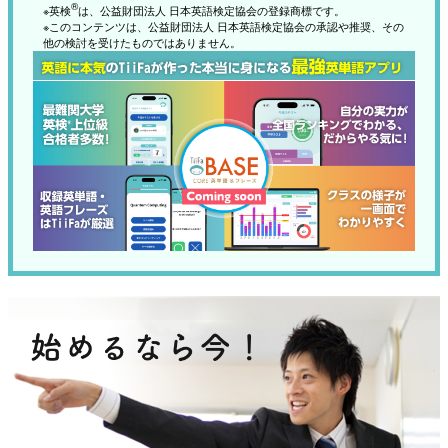
り準備が必要になります。
®
※英検
は、公益財団法人 日本英語検定協会の登録商標です。
塾にはない立志館だけの良さです！
• 英検1級・準1級 → 90％扱い
② 各学校が独自に生徒を選べる「学校特色
※このコンテンツは、公益財団法人 日本英語検定協会の承認や推奨、その
他の検討を受けたものではありません。
• 英検2級 → 70％扱い
枠」ができる
▶ 「得点換算される英語資格を取得していれ
各高校は、最大50％までを 学校ごとのやり方
ば入試で有利になる」ということはこれまで
で選抜できます。（生徒は「学校特色枠」で受
泉陽高校合格
と変わりません。
験するか希望できる）
④ 第2志望校も出願できる（条件あり）
例えば…
古野 しおり
さん
第1志望校が定員割れしている場合に限り、第
• 英語を重視する高校
（阪南市立鳥取東中学校）
2志望校への出願 ができるようになります。
• 理数を重視する高校
▶ 公立高校受験のチャンスが増えます。
• 面接や作文を実施する高校
苦手教科の偏差値が１６もアップ！
早期の受験準備が重要に
▶ 高校ごとに必要な力が違うので、志望校に
合格者の声
大阪府では高校授業料が無償化されているた
公立特訓で行われたテストで先生が毎回コメントを
合わせた対策がより大切になります。
書いてくださり奮起できました。最初は目標点より
め、その分、教育費を学習塾に充てて、 小学
③ 英語資格のルールが変わる
低かったけれどそのおかげで、最後の方ではずっと
生・中学生のうちから塾で準備を始める家庭
英検の点数換算（読替率）が変わります。
目標点より高い点数を取ることができました！ま
が増えています。
• 英検1級・準1級 → 90％扱い
た、社会では全都道府県の過去問マラソンが夏から
三国丘高校合格
▶ 特色枠を見据えた学習対策や英検対策な
始まり、半年かけてすべて解き切りました。わから
• 英検2級 → 70％扱い
ど、早いスタートが合格の鍵になるでしょ
ないところは先生がいつも丁寧に教えてくださった
▶ 「得点換算される英語資格を取得していれ
福田 大