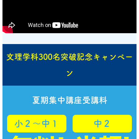
いますが、理科だけでなくどの教科も、
中１・２
しまいます。夏明けに三人称単数現在形を学習す
の２学期にテストが実施されるということは、中
年の内容が入試問題の大きな配点を占めていて、
るころには、もう英語に向き合いたくないとなっ
３の学習内容を半分も習い終えていませんので、
となります。
この攻略が入試突破のカギ
ているお子さまも少なくないのです。
高校受験とよく似ている問題だな、と思われま
実力テストの出題内容は１・２年生に学習したこ
せんでしたか？
ことになります。
とが大半を占める
中３に部活動を引退してから、中１・２年の内容
英語だけでなくどの教科でも、
お子さまが「苦
そうなんです。
も復習して、同時に中３の内容を新しく学習しな
手、嫌い」になってしまう前に、仕組みを学んで
がら、応用問題まで挑戦するには、時間が短すぎ
が肝要なので
いくスタイルを身につけていくこと
「錯角」「同位角」「対頂角」という名前こそ
文理学科300名突破記念キャンペー
るのです。
す。
学習はしませんが、それぞれの角度の性質や図
しま
形の性質は、小学４・５年生のうちに学習
ン
立志館では、中２の夏期集中講座を利用して、中
す。
１・２年の各教科で入試頻出の単元を中心にカリ
。今から１年半で、入試
キュラムを組んでいます
これは算数・数学だけに限りません。
問題を攻略できるように作戦を立てていきましょ
夏期集中講座受講料
高校入試に必要な知識は、実は小４・小５のう
う。
ちに学習し始めているのです。
小２〜中１
中２
それらの知識の本質が小学生のうちから理解で
中学３年生は、夏休みが明けるまでに、1・２年
きているか？
令和10年度から変わる！大阪府公
。この
の学習内容を復習しておく必要があります